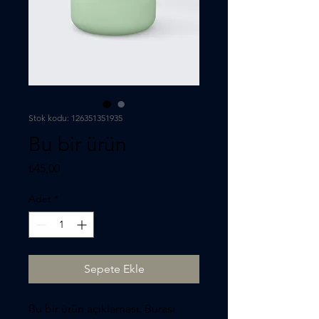
Stok kodu: 126351351935
Bu bir ürün
Fiyat
₺45,00
Adet
*
Sepete Ekle
Bu bir ürün açıklaması. Burası 