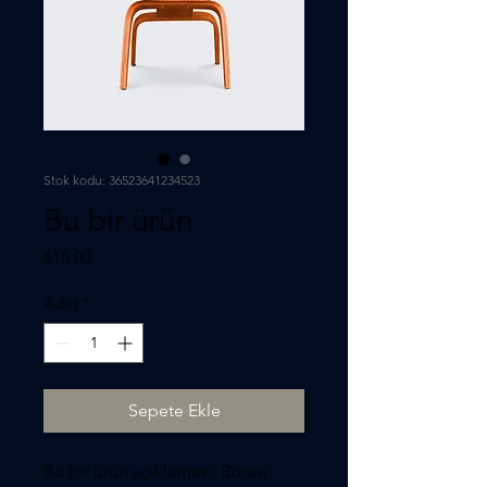
Stok kodu: 36523641234523
Bu bir ürün
Fiyat
₺15,00
Adet
*
Sepete Ekle
Bu bir ürün açıklaması. Burası 