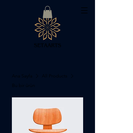
Ana Sayfa
All Products
Bu bir ürün